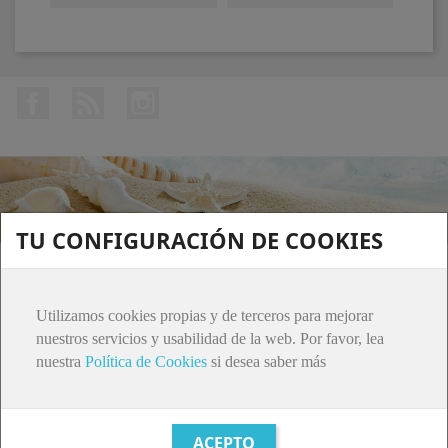
Facebook
Rss
Instagram
TU CONFIGURACIÓN DE COOKIES
PRODUCTOS

Utilizamos cookies propias y de terceros para mejorar
ATENCIÓN AL CLIENTE

nuestros servicios y usabilidad de la web. Por favor, lea
nuestra
Política de Cookies
si desea saber más
SU CUENTA

INFORMACIÓN DE LA TIENDA