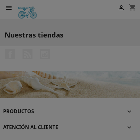
shopping_cart


Nuestras tiendas
Facebook
Rss
Instagram
PRODUCTOS

ATENCIÓN AL CLIENTE
