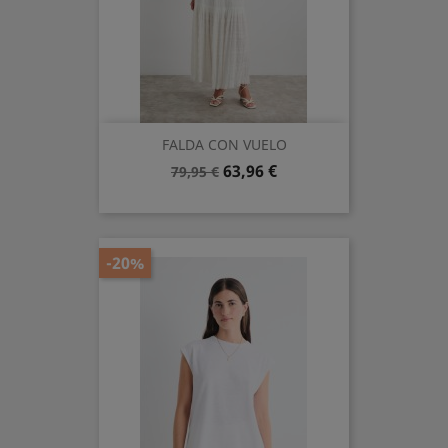
FALDA CON VUELO
Precio
Precio
63,96 €
79,95 €
base
-20%