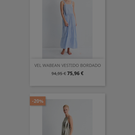
VEL WABEAN VESTIDO BORDADO
Precio
Precio
75,96 €
94,95 €
base
-20%