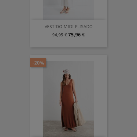
VESTIDO MIDI PLISADO
Precio
Precio
75,96 €
94,95 €
base
-20%