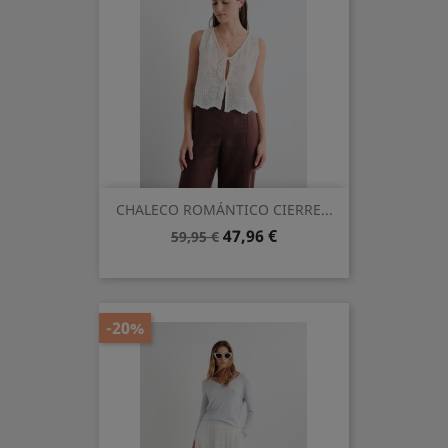
CHALECO ROMÁNTICO CIERRE...
Precio
Precio
47,96 €
59,95 €
base
-20%