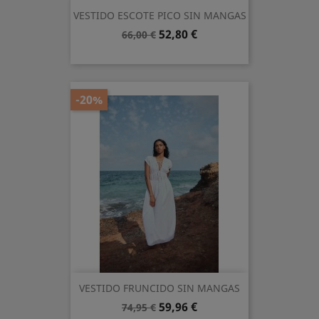
VESTIDO ESCOTE PICO SIN MANGAS
Precio
Precio
52,80 €
66,00 €
base
-20%
VESTIDO FRUNCIDO SIN MANGAS
Precio
Precio
59,96 €
74,95 €