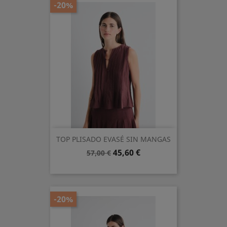
-20%
TOP PLISADO EVASÉ SIN MANGAS
Precio
Precio
45,60 €
57,00 €
base
-20%