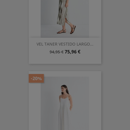
VEL TANER VESTIDO LARGO...
Precio
Precio
75,96 €
94,95 €
base
-20%