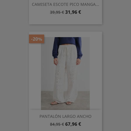
CAMISETA ESCOTE PICO MANGA...
Precio
Precio
31,96 €
39,95 €
base
-20%
PANTALÓN LARGO ANCHO
Precio
Precio
67,96 €
84,95 €
base