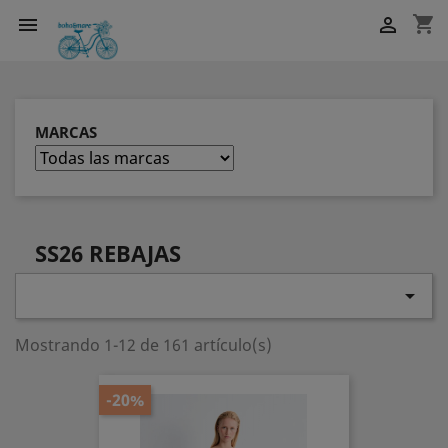
shopping_cart


MARCAS
SS26 REBAJAS

Mostrando 1-12 de 161 artículo(s)
-20%