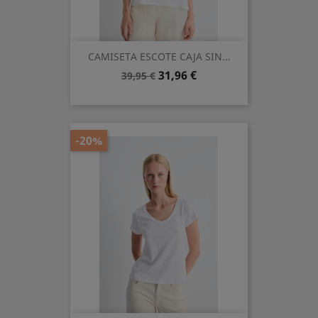
CAMISETA ESCOTE CAJA SIN...
Precio
Precio
31,96 €
39,95 €
base
-20%