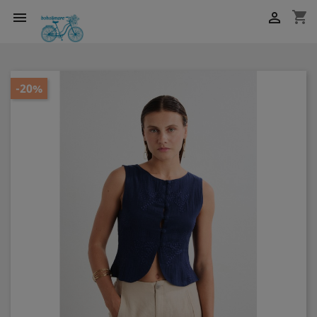
shopping_cart


-20%