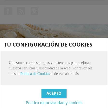
Facebook
Rss
Instagram
TU CONFIGURACIÓN DE COOKIES
PRODUCTOS

Utilizamos cookies propias y de terceros para mejorar
ATENCIÓN AL CLIENTE

nuestros servicios y usabilidad de la web. Por favor, lea
nuestra
Política de Cookies
si desea saber más
SU CUENTA

INFORMACIÓN DE LA TIENDA
© 2026 - Software Ecommerce desarrollado por
Política de privacidad y cookies
PrestaShop™